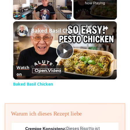
Now Playing
×
Play
Unmute
Fullscreen
Baked Basil Chicken
Play
Watch
on
Video
Baked Basil Chicken
Warum ich dieses Rezept liebe
Cremige Konsistenz:
Dieses Risotto ist