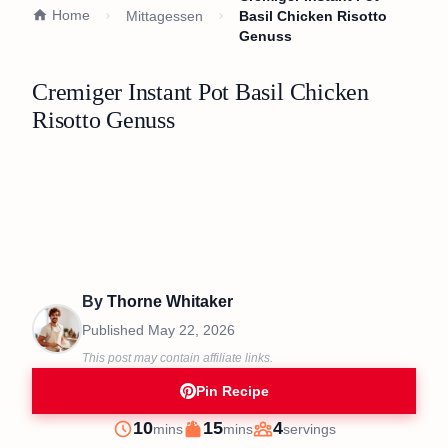
Home
Mittagessen
Basil Chicken Risotto
Genuss
Cremiger Instant Pot Basil Chicken
Risotto Genuss
By
Thorne Whitaker
Published
May 22, 2026
This post may contain affiliate links.
Pin Recipe
minutes
minutes
10
15
4
mins
mins
servings
Prep
Cook
Servings