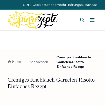
GDPR
Cookies
Urheberrecht
Haftungsausschluss
Hauptm
Cremiges Knoblauch-
Home
Abendessen
Garnelen-Risotto
Einfaches Rezept
Cremiges Knoblauch-Garnelen-Risotto
Einfaches Rezept