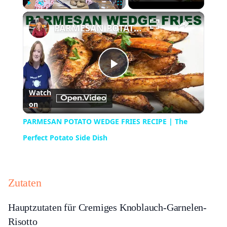
×
Play
Unmute
Fullscreen
PARMESAN POTATO WEDGE FRIES RECIPE | The Perfect Potato Side Dish
Play
Watch
on
Video
PARMESAN POTATO WEDGE FRIES RECIPE | The
Perfect Potato Side Dish
Zutaten
Hauptzutaten für Cremiges Knoblauch-Garnelen-
Risotto