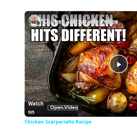
Chicken Scarpariello Recipe
Play
Vid
Watch
on
Chicken Scarpariello Recipe