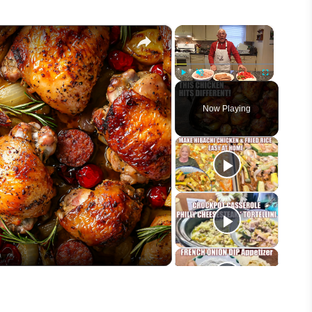
×
×
Play
Unmute
Fullscreen
Now Playing
eo