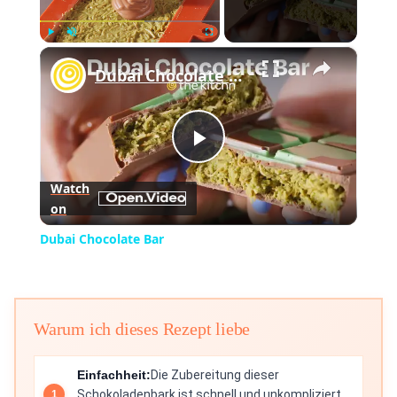
×
Play
Unmute
Fullscreen
Dubai Chocolate Bar
Play
Watch
on
Video
Dubai Chocolate Bar
Warum ich dieses Rezept liebe
Einfachheit:
Die Zubereitung dieser
Schokoladenbark ist schnell und unkompliziert,