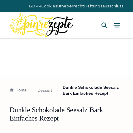
GDPR
Cookies
Urheberrecht
Haftungsausschluss
Hauptm
Dunkle Schokolade Seesalz
Home
Dessert
Bark Einfaches Rezept
Dunkle Schokolade Seesalz Bark
Einfaches Rezept