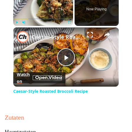
Now Playing
×
Play
Unmute
Fullscreen
Caesar-Style Roasted Broccoli Recipe
Play
Watch
on
Video
Caesar-Style Roasted Broccoli Recipe
Zutaten
Hauptzutaten