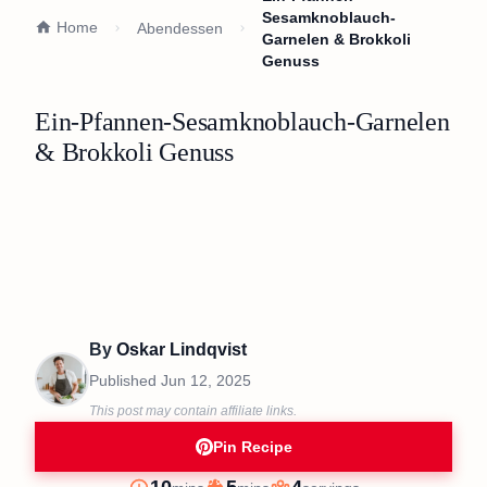
Sesamknoblauch-
Home
Abendessen
Garnelen & Brokkoli
Genuss
Ein-Pfannen-Sesamknoblauch-Garnelen
& Brokkoli Genuss
By
Oskar Lindqvist
Published
Jun 12, 2025
This post may contain affiliate links.
Pin Recipe
minutes
minutes