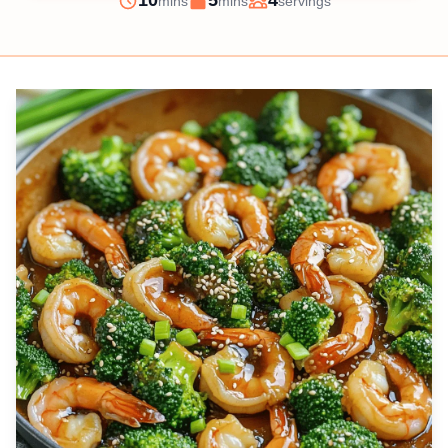
10
5
4
mins
mins
servings
Prep
Cook
Servings