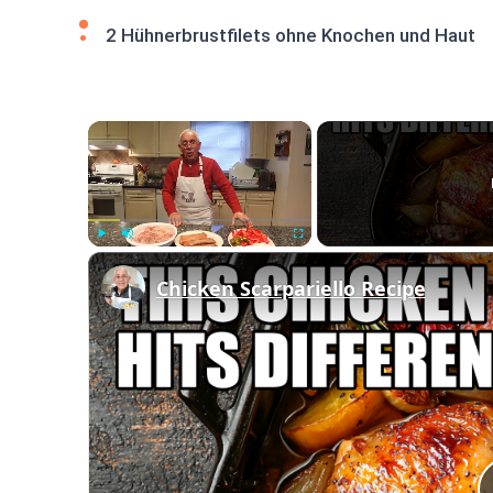
2 Hühnerbrustfilets ohne Knochen und Haut
×
Play
Unmute
Fullscreen
Chicken Scarpariello Recipe