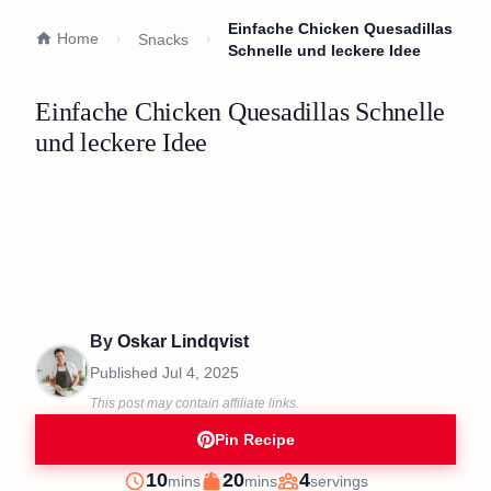
Einfache Chicken Quesadillas
Home
Snacks
Schnelle und leckere Idee
Einfache Chicken Quesadillas Schnelle
und leckere Idee
By
Oskar Lindqvist
Published
Jul 4, 2025
This post may contain affiliate links.
Pin Recipe
minutes
minutes
10
20
4
mins
mins
servings