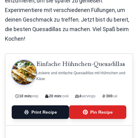
einzufrieren, um sie später zu genießen.
Experimentiere mit verschiedenen Füllungen, um
deinen Geschmack zu treffen. Jetzt bist du bereit,
die besten Quesadillas zu machen. Viel Spaß beim
Kochen!
Einfache Hühnchen-Quesadillas
Leckere und einfache Quesadillas mit Hühnchen und
Käse.
10 min
prep
20 min
cook
4
servings
300
cal
Print Recipe
Pin Recipe