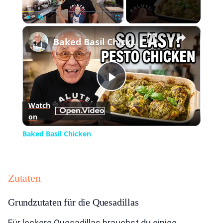
×
Play
Unmute
Fullscreen
Baked Basil Chicken
Play
Watch
on
Video
Baked Basil Chicken
Zutaten
Grundzutaten für die Quesadillas
Für leckere Quesadillas brauchst du einige