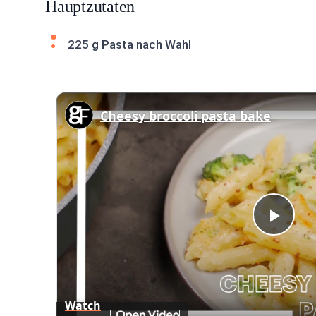
Hauptzutaten
225 g Pasta nach Wahl
Cheesy broccoli pasta bake
Play
Vid
Watch