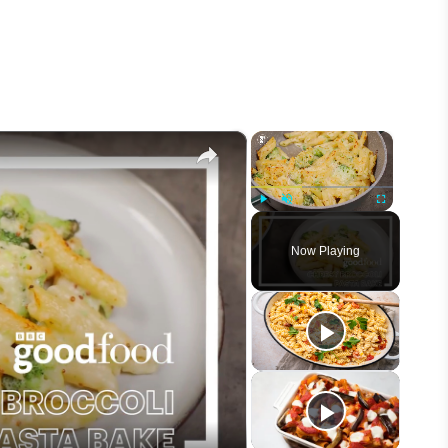
×
×
Play
Unmute
Fullscreen
Now Playing
eo