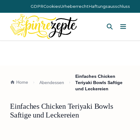
GDPR
Cookies
Urheberrecht
Haftungsausschluss
Hauptm
Einfaches Chicken
Home
Abendessen
Teriyaki Bowls Saftige
und Leckereien
Einfaches Chicken Teriyaki Bowls
Saftige und Leckereien