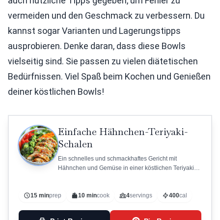
auch nützliche Tipps gegeben, um Fehler zu
vermeiden und den Geschmack zu verbessern. Du
kannst sogar Varianten und Lagerungstipps
ausprobieren. Denke daran, dass diese Bowls
vielseitig sind. Sie passen zu vielen diätetischen
Bedürfnissen. Viel Spaß beim Kochen und Genießen
deiner köstlichen Bowls!
Einfache Hähnchen-Teriyaki-
Schalen
Ein schnelles und schmackhaftes Gericht mit
Hähnchen und Gemüse in einer köstlichen Teriyaki-
Sauce.
15 min
prep
10 min
cook
4
servings
400
cal