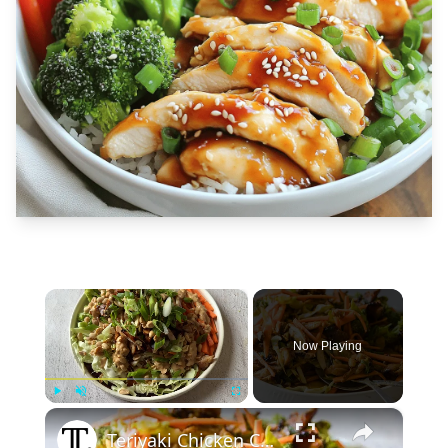
×
Now Playing
×
Play
Unmute
Fullscreen
Teriyaki Chicken Crunch Salad Recipe