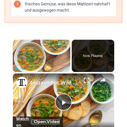
frisches Gemüse, was diese Mahlzeit nahrhaft
und ausgewogen macht.
×
Now Playing
×
Play
Unmute
Fullscreen
Instant Pot Wild Rice Soup Recipe
Play
Watch
on