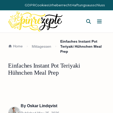
GDPR
Cookies
Urheberrecht
Haftungsausschluss
Hauptm
Einfaches Instant Pot
Home
Mittagessen
Teriyaki Hühnchen Meal
Prep
Einfaches Instant Pot Teriyaki
Hühnchen Meal Prep
By
Oskar Lindqvist