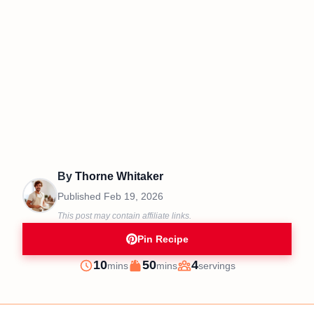
By
Thorne Whitaker
Published
Feb 19, 2026
This post may contain affiliate links.
Pin Recipe
minutes
minutes
10
50
4
mins
mins
servings
Prep
Cook
Servings