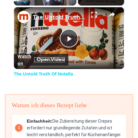
×
Play
Unmute
Fullscreen
The Untold Truth Of Nutella
Play
Watch
on
Video
The Untold Truth Of Nutella
Warum ich dieses Rezept liebe
Einfachheit:
Die Zubereitung dieser Crepes
erfordert nur grundlegende Zutaten und ist
leicht verständlich, perfekt für Küchenanfänger.