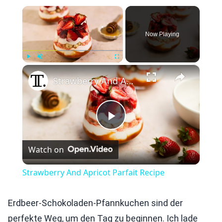
×
Now Playing
×
Play
Unmute
Fullscreen
Strawberry And Apricot Parfait Recipe
Play
Watch on
Video
Strawberry And Apricot Parfait Recipe
Erdbeer-Schokoladen-Pfannkuchen sind der
perfekte Weg, um den Tag zu beginnen. Ich lade