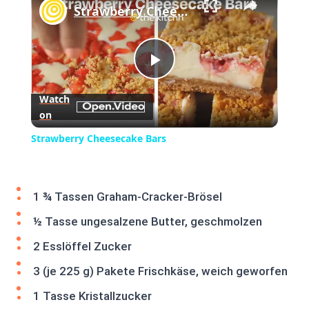
Strawberry Cheesecake Bars
Play
Watch
on
Video
Strawberry Cheesecake Bars
1 ¾ Tassen Graham-Cracker-Brösel
½ Tasse ungesalzene Butter, geschmolzen
2 Esslöffel Zucker
3 (je 225 g) Pakete Frischkäse, weich geworfen
1 Tasse Kristallzucker