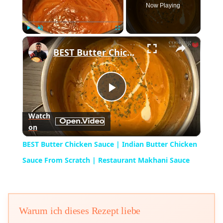
Now Playing
×
Play
Unmute
Fullscreen
BEST Butter Chicken Sauce | Indian Butter Chicken Sauce From Scratch | Restaurant Makhani Sauce
Play
Watch
on
Video
BEST Butter Chicken Sauce | Indian Butter Chicken
Sauce From Scratch | Restaurant Makhani Sauce
Warum ich dieses Rezept liebe