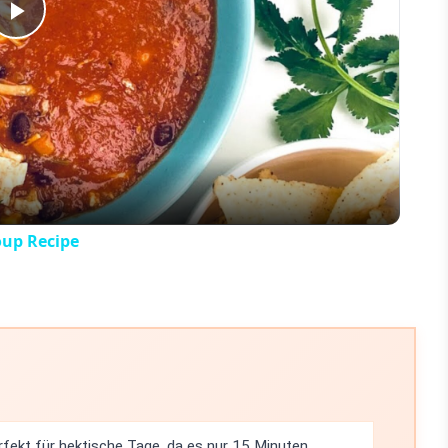
Play
Video
oup Recipe
rfekt für hektische Tage, da es nur 15 Minuten