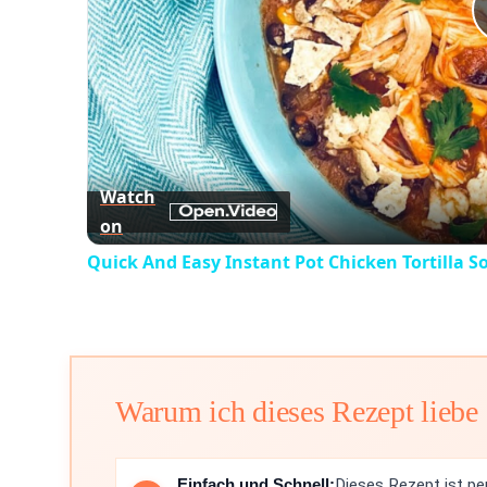
Watch
on
Quick And Easy Instant Pot Chicken Tortilla S
Warum ich dieses Rezept liebe
Einfach und Schnell:
Dieses Rezept ist pe