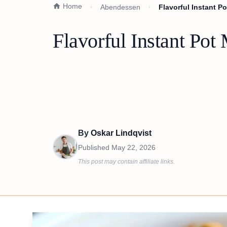
Home
Abendessen
Flavorful Instant 
Flavorful Instant Po
By
Oskar Lindqvist
Published
May 22, 2026
This post may contain affiliate links.