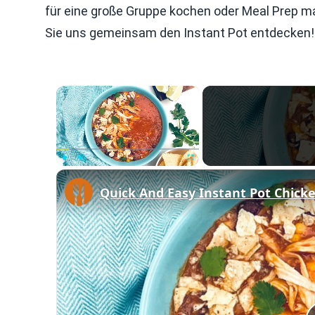
für eine große Gruppe kochen oder Meal Prep ma
Sie uns gemeinsam den Instant Pot entdecken!
×
Play
Unmute
Fullscreen
Quick And Easy Instant Pot Chicke