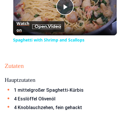
Play
Watch
on
Video
Spaghetti with Shrimp and Scallops
Zutaten
Hauptzutaten
1 mittelgroßer Spaghetti-Kürbis
4 Esslöffel Olivenöl
4 Knoblauchzehen, fein gehackt