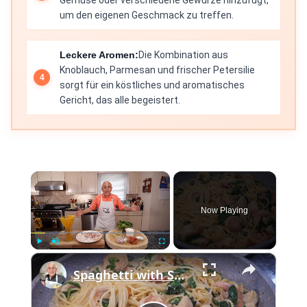
Gemüse oder verschiedene Gewürze hinzufügt,
um den eigenen Geschmack zu treffen.
Leckere Aromen:
Die Kombination aus
Knoblauch, Parmesan und frischer Petersilie
sorgt für ein köstliches und aromatisches
Gericht, das alle begeistert.
×
Now Playing
×
Play
Unmute
Fullscreen
Spaghetti with Shrimp and Scallops