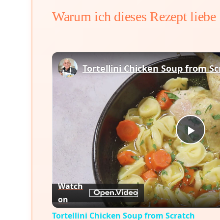
Warum ich dieses Rezept liebe
Tortellini Chicken Soup from Sc
Play
Vid
Watch
on
Tortellini Chicken Soup from Scratch