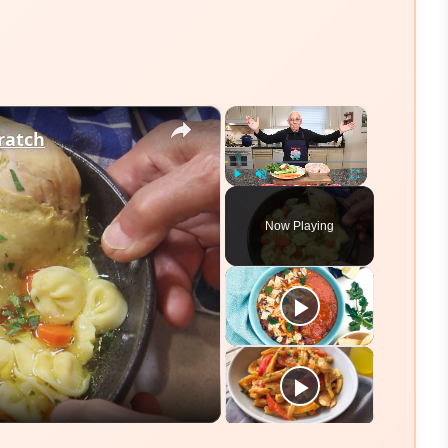
×
×
ratch
Play
Unmute
Fullscreen
Now Playing
eo