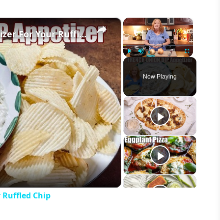
×
×
FRENCH ONION DIP Perfect Appetizer For Your Ruffled Chip
Play
Unmute
Fullscreen
Now Playing
eo
 Ruffled Chip