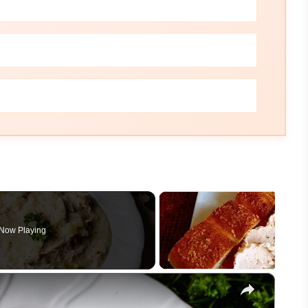
Now Playing
×