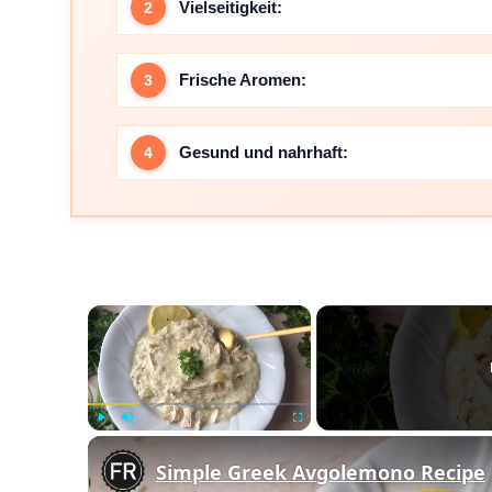
Vielseitigkeit:
Frische Aromen:
Gesund und nahrhaft:
×
Play
Unmute
Fullscreen
Simple Greek Avgolemono Recipe