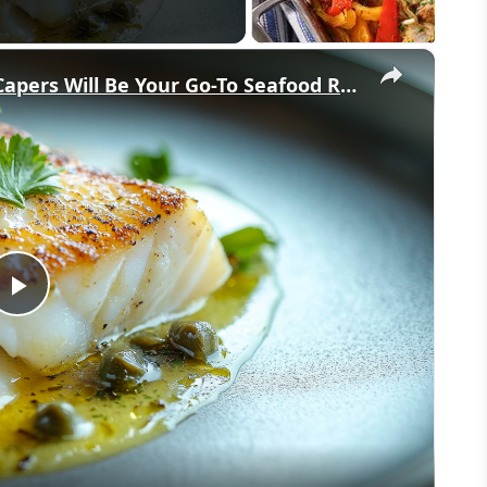
×
Why This Lemon Butter Cod with Capers Will Be Your Go-To Seafood Recipe
Play
Video