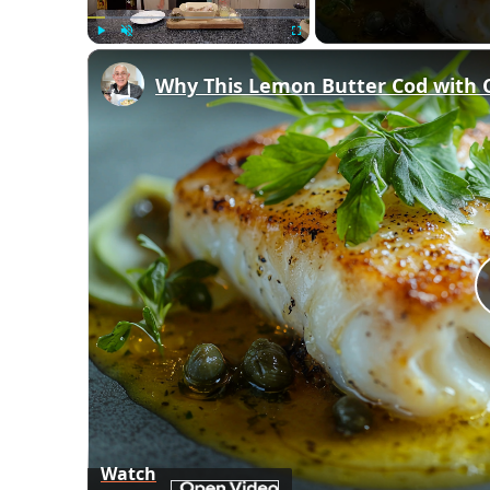
Play
Unmute
Fullscreen
Watch