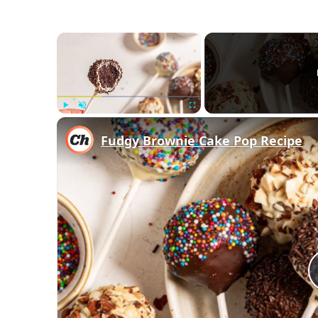
×
Play
Unmute
Fullscreen
Fudgy Brownie Cake Pop Recipe