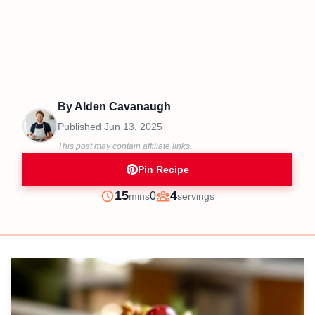
By
Alden Cavanaugh
Published
Jun 13, 2025
This post may contain affiliate links.
Pin Recipe
minutes
15
4
0
mins
servings
Prep
Servings