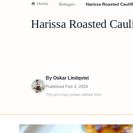
Home
Beilagen
Harissa Roasted Caulif
Harissa Roasted Caul
By
Oskar Lindqvist
Published
Feb 4, 2026
This post may contain affiliate links.