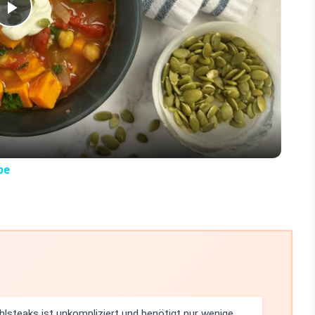
Play
Video
pe
lsteaks ist unkompliziert und benötigt nur wenige