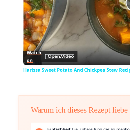
Watch
on
Harissa Sweet Potato And Chickpea Stew Reci
Warum ich dieses Rezept liebe
Einfachheit:
Die Zubereitung der Blumenkoh