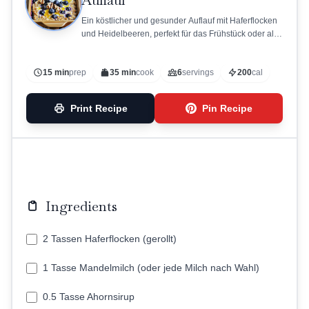
Auflauf
Ein köstlicher und gesunder Auflauf mit Haferflocken
und Heidelbeeren, perfekt für das Frühstück oder als
Snack.
15 min
prep
35 min
cook
6
servings
200
cal
Print Recipe
Pin Recipe
Ingredients
2 Tassen Haferflocken (gerollt)
1 Tasse Mandelmilch (oder jede Milch nach Wahl)
0.5 Tasse Ahornsirup