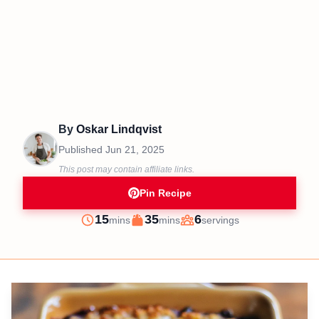
By
Oskar Lindqvist
Published
Jun 21, 2025
This post may contain affiliate links.
Pin Recipe
minutes
minutes
15
35
6
mins
mins
servings
Prep
Cook
Servings