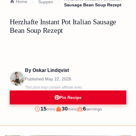
Home
Suppen
Sausage Bean Soup Rezept
Herzhafte Instant Pot Italian Sausage
Bean Soup Rezept
By
Oskar Lindqvist
Published
May 22, 2026
This post may contain affiliate links.
Pin Recipe
minutes
minutes
15
30
6
mins
mins
servings
Prep
Cook
Servings