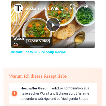
×
Play
Unmute
Fullscreen
Instant Pot Wild Rice Soup Recipe
Play
Watch
on
Video
Instant Pot Wild Rice Soup Recipe
Warum ich dieses Rezept liebe
Herzhafter Geschmack:
Die Kombination aus
italienischer Wurst und Bohnen sorgt für eine
besonders würzige und befriedigende Suppe.