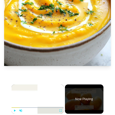
×
Now Playing