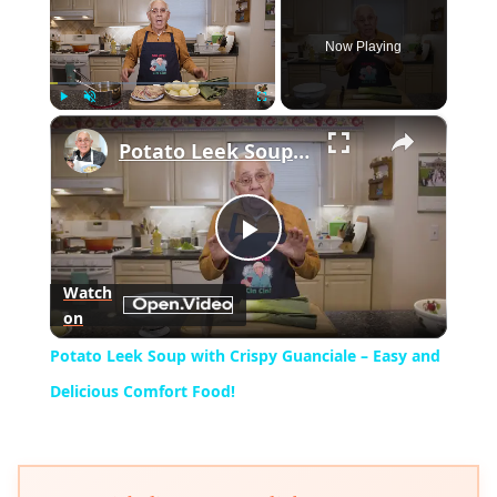
Now Playing
×
Play
Unmute
Fullscreen
Potato Leek Soup with Crispy Guanciale – Easy and Delicious Comfort Food!
Play
Watch
on
Video
Potato Leek Soup with Crispy Guanciale – Easy and
Delicious Comfort Food!