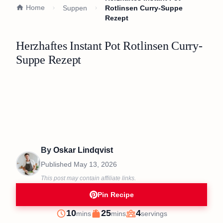
Home
Suppen
Rotlinsen Curry-Suppe
Rezept
Herzhaftes Instant Pot Rotlinsen Curry-
Suppe Rezept
By
Oskar Lindqvist
Published
May 13, 2026
This post may contain affiliate links.
Pin Recipe
minutes
minutes
10
25
4
mins
mins
servings
Prep
Cook
Servings