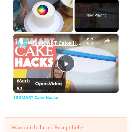
×
Now Playing
×
Play
Unmute
Fullscreen
10 SMART Cake Hacks
Play
Watch
on
Video
10 SMART Cake Hacks
Warum ich dieses Rezept liebe