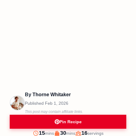
By
Thorne Whitaker
Published
Feb 1, 2026
This post may contain affiliate links.
Pin Recipe
minutes
minutes
15
30
16
mins
mins
servings