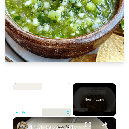
×
Now Playing
×
Play
Unmute
Fullscreen
Fresh Salsa with Pepper Paste