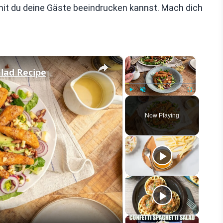
it du deine Gäste beeindrucken kannst. Mach dich
×
×
lad Recipe
Play
Unmute
Fullscreen
Now Playing
eo