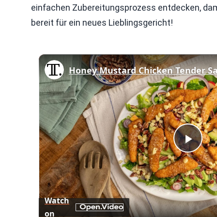
einfachen Zubereitungsprozess entdecken, dam
bereit für ein neues Lieblingsgericht!
Honey Mustard Chicken Tender Sa
Play
Vid
Watch
on