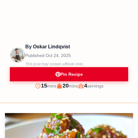
By
Oskar Lindqvist
Published
Oct 24, 2025
This post may contain affiliate links.
Pin Recipe
minutes
minutes
15
20
4
mins
mins
servings
Prep
Cook
Servings