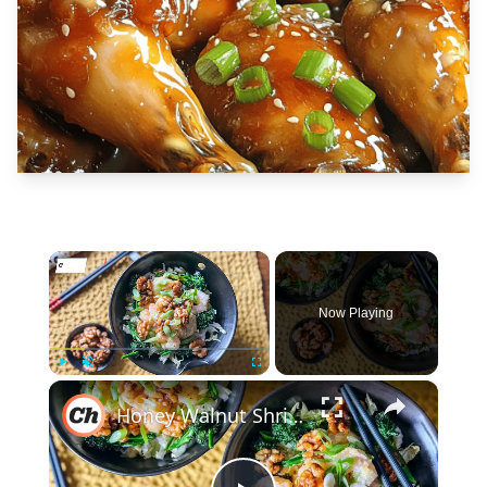
×
Now Playing
×
Play
Unmute
Fullscreen
Honey Walnut Shrimp Bowl Recipe