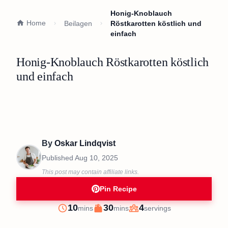
Honig-Knoblauch
Home
Beilagen
Röstkarotten köstlich und
einfach
Honig-Knoblauch Röstkarotten köstlich
und einfach
By
Oskar Lindqvist
Published
Aug 10, 2025
This post may contain affiliate links.
Pin Recipe
minutes
minutes
10
30
4
mins
mins
servings
Prep
Cook
Servings