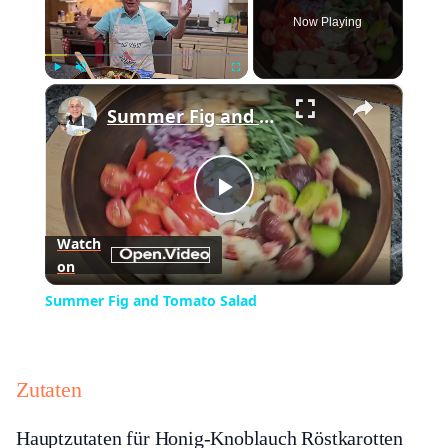
Now Playing
×
Play
Unmute
Fullscreen
Summer Fig and Tomato Salad
Play
Watch
on
Video
Summer Fig and Tomato Salad
Zutaten
Hauptzutaten für Honig-Knoblauch Röstkarotten