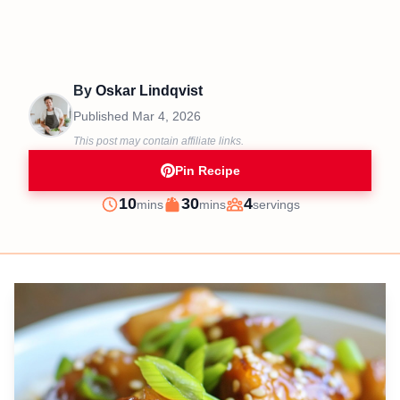
By
Oskar Lindqvist
Published
Mar 4, 2026
This post may contain affiliate links.
Pin Recipe
minutes
minutes
10
30
4
mins
mins
servings
Prep
Cook
Servings