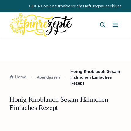
GDPR
Cookies
Urheberrecht
Haftungsausschluss
Hauptm
Honig Knoblauch Sesam
Home
Abendessen
Hähnchen Einfaches
Rezept
Honig Knoblauch Sesam Hähnchen
Einfaches Rezept