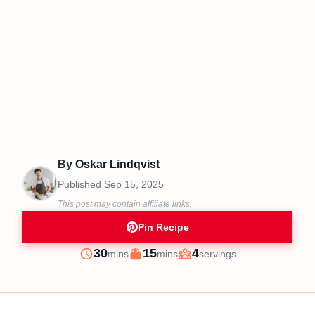
By
Oskar Lindqvist
Published
Sep 15, 2025
This post may contain affiliate links.
Pin Recipe
minutes
minutes
30
15
4
mins
mins
servings
Prep
Cook
Servings