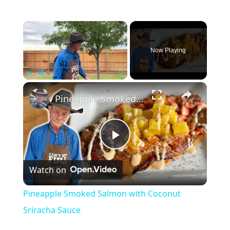
×
Now Playing
×
Play
Unmute
Fullscreen
Pineapple Smoked Salmon with Coconut Sriracha Sauce
Play
Watch on
Video
Pineapple Smoked Salmon with Coconut
Sriracha Sauce