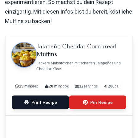
experimentieren. So machst du dein Rezept
einzigartig. Mit diesen Infos bist du bereit, köstliche
Muffins zu backen!
Jalapeño Cheddar Cornbread
Muffins
Leckere Maisbrötchen mit scharfen Jalapeños und
Cheddar-Käse.
15 min
prep
20 min
cook
12
servings
200
cal
Print Recipe
Pin Recipe