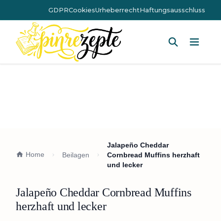
GDPR
Cookies
Urheberrecht
Haftungsausschluss
Hauptm
Jalapeño Cheddar
Home
Beilagen
Cornbread Muffins herzhaft
und lecker
Jalapeño Cheddar Cornbread Muffins
herzhaft und lecker