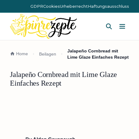
GDPR
Cookies
Urheberrecht
Haftungsausschluss
Hauptm
Jalapeño Cornbread mit
Home
Beilagen
Lime Glaze Einfaches Rezept
Jalapeño Cornbread mit Lime Glaze
Einfaches Rezept