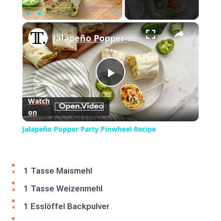
×
Play
Unmute
Fullscreen
Jalapeño Popper Party Pinwheel Recipe
Play
Watch
on
Video
Jalapeño Popper Party Pinwheel Recipe
1 Tasse Maismehl
1 Tasse Weizenmehl
1 Esslöffel Backpulver