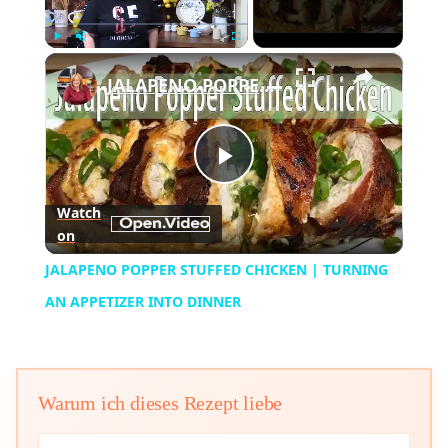
×
Play
Unmute
Fullscreen
JALAPENO POPPER STUFFED CHICKEN | TURNING AN APPETIZER INTO DINNER
Play
Watch
on
Video
JALAPENO POPPER STUFFED CHICKEN | TURNING
AN APPETIZER INTO DINNER
Warum ich dieses Rezept liebe