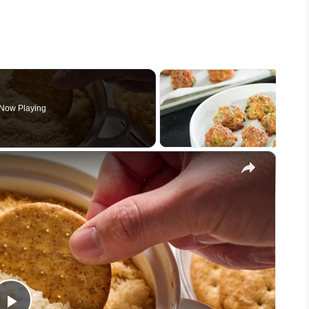
Now Playing
×