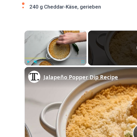
240 g Cheddar-Käse, gerieben
×
Play
Unmute
Fullscreen
Jalapeño Popper Dip Recipe