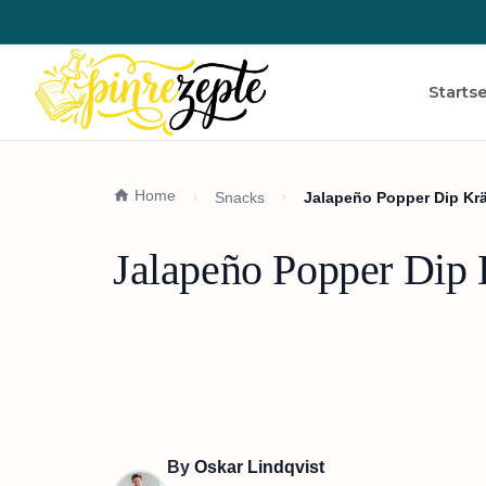
Startse
Home
Snacks
Jalapeño Popper Dip Krä
Jalapeño Popper Dip K
By
Oskar Lindqvist