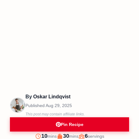
By
Oskar Lindqvist
Published
Aug 29, 2025
This post may contain affiliate links.
Pin Recipe
minutes
minutes
10
30
6
mins
mins
servings