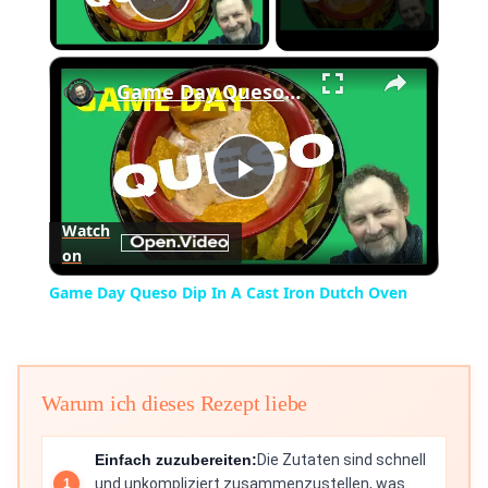
Play Video
×
Game Day Queso Dip In A Cast Iron Dutch Oven
Play
Watch
on
Video
Game Day Queso Dip In A Cast Iron Dutch Oven
Warum ich dieses Rezept liebe
Einfach zuzubereiten:
Die Zutaten sind schnell
und unkompliziert zusammenzustellen, was