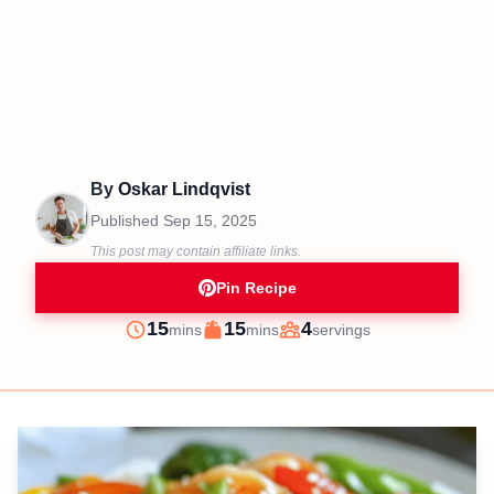
By
Oskar Lindqvist
Published
Sep 15, 2025
This post may contain affiliate links.
Pin Recipe
minutes
minutes
15
15
4
mins
mins
servings
Prep
Cook
Servings