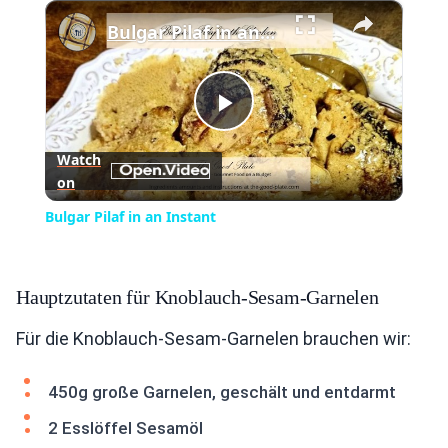
×
Play
Unmute
Fullscreen
Bulgar Pilaf in an Instant
Play
Watch
on
Video
Bulgar Pilaf in an Instant
Hauptzutaten für Knoblauch-Sesam-Garnelen
Für die Knoblauch-Sesam-Garnelen brauchen wir:
450g große Garnelen, geschält und entdarmt
2 Esslöffel Sesamöl