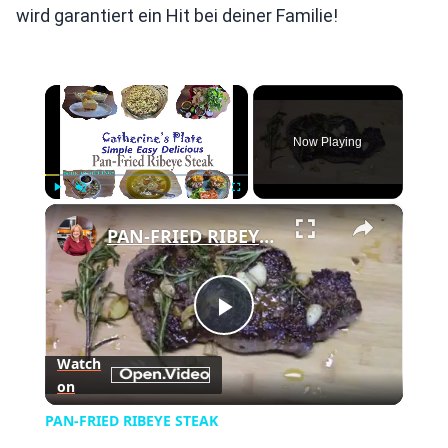
wird garantiert ein Hit bei deiner Familie!
×
Now Playing
×
Play
Unmute
Fullscreen
PAN-FRIED RIBEYE STEAK
Play
Watch
on
Video
PAN-FRIED RIBEYE STEAK