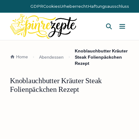
GDPR
Cookies
Urheberrecht
Haftungsausschluss
Hauptm
Knoblauchbutter Kräuter
Home
Abendessen
Steak Folienpäckchen
Rezept
Knoblauchbutter Kräuter Steak
Folienpäckchen Rezept