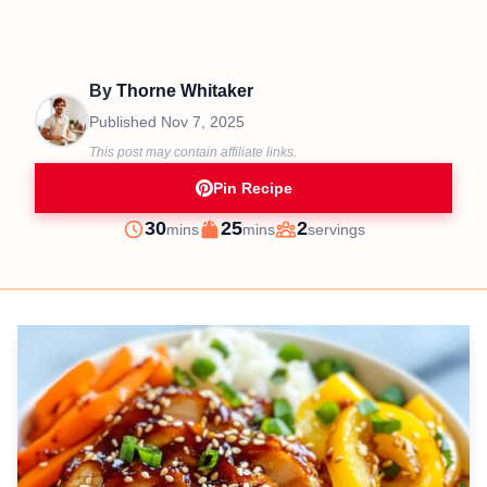
By
Thorne Whitaker
Published
Nov 7, 2025
This post may contain affiliate links.
Pin Recipe
minutes
minutes
30
25
2
mins
mins
servings
Prep
Cook
Servings