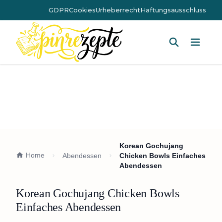
GDPR
Cookies
Urheberrecht
Haftungsausschluss
Hauptm
Korean Gochujang
Home
Abendessen
Chicken Bowls Einfaches
Abendessen
Korean Gochujang Chicken Bowls
Einfaches Abendessen