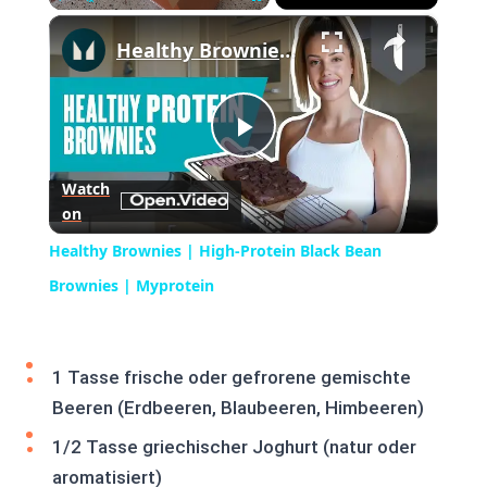
×
Play
Unmute
Fullscreen
Healthy Brownies | High-Protein Black Bean Brownies | Myprotein
Play
Watch
on
Video
Healthy Brownies | High-Protein Black Bean
Brownies | Myprotein
1 Tasse frische oder gefrorene gemischte
Beeren (Erdbeeren, Blaubeeren, Himbeeren)
1/2 Tasse griechischer Joghurt (natur oder
aromatisiert)