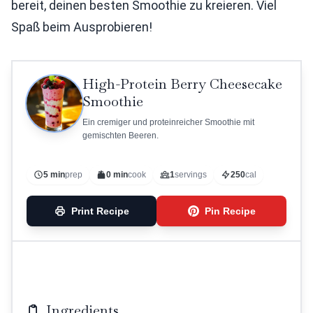
bereit, deinen besten Smoothie zu kreieren. Viel
Spaß beim Ausprobieren!
High-Protein Berry Cheesecake
Smoothie
Ein cremiger und proteinreicher Smoothie mit
gemischten Beeren.
5 min
prep
0 min
cook
1
servings
250
cal
Print Recipe
Pin Recipe
Ingredients