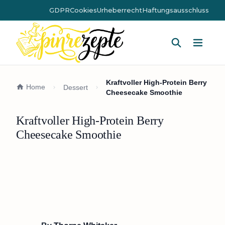
GDPR
Cookies
Urheberrecht
Haftungsausschluss
Hauptm
Kraftvoller High-Protein Berry
Home
Dessert
Cheesecake Smoothie
Kraftvoller High-Protein Berry
Cheesecake Smoothie