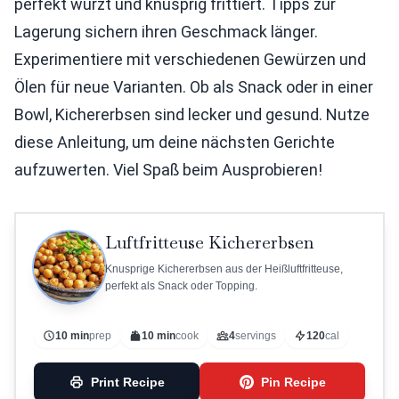
perfekt würzt und knusprig frittiert. Tipps zur
Lagerung sichern ihren Geschmack länger.
Experimentiere mit verschiedenen Gewürzen und
Ölen für neue Varianten. Ob als Snack oder in einer
Bowl, Kichererbsen sind lecker und gesund. Nutze
diese Anleitung, um deine nächsten Gerichte
aufzuwerten. Viel Spaß beim Ausprobieren!
Luftfritteuse Kichererbsen
Knusprige Kichererbsen aus der Heißluftfritteuse,
perfekt als Snack oder Topping.
10 min
prep
10 min
cook
4
servings
120
cal
Print Recipe
Pin Recipe