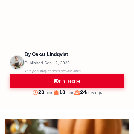
By
Oskar Lindqvist
Published
Sep 12, 2025
This post may contain affiliate links.
Pin Recipe
minutes
minutes
20
18
24
mins
mins
servings
Prep
Cook
Servings