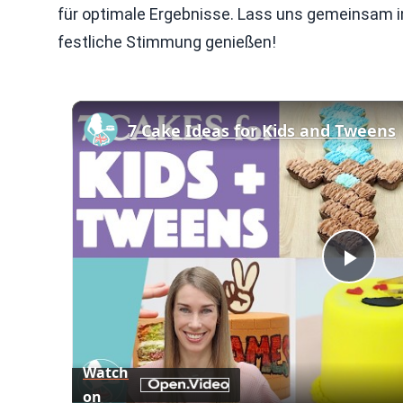
für optimale Ergebnisse. Lass uns gemeinsam in
festliche Stimmung genießen!
7 Cake Ideas for Kids and Tweens
Play
Vid
Watch
on