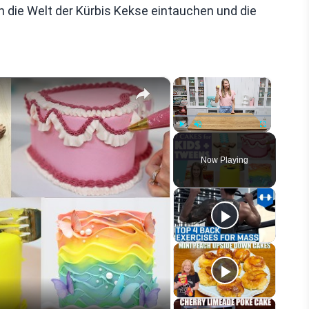
 die Welt der Kürbis Kekse eintauchen und die
×
×
Play
Unmute
Fullscreen
Now Playing
eo