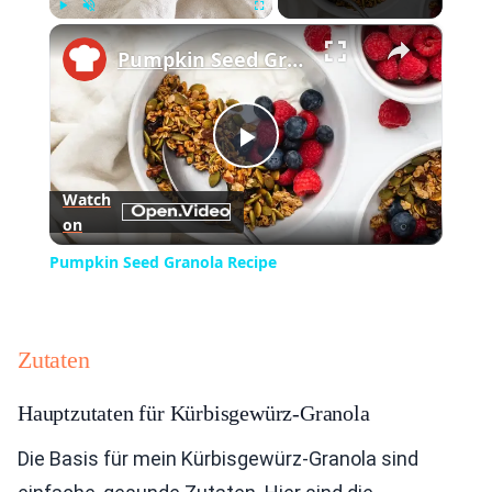
×
Play
Unmute
Fullscreen
Pumpkin Seed Granola Recipe
Play
Watch
on
Video
Pumpkin Seed Granola Recipe
Zutaten
Hauptzutaten für Kürbisgewürz-Granola
Die Basis für mein Kürbisgewürz-Granola sind