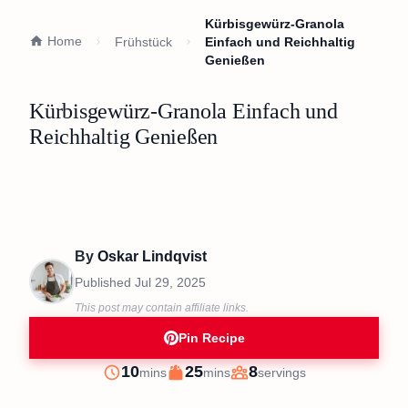
Kürbisgewürz-Granola
Home
Frühstück
Einfach und Reichhaltig
Genießen
Kürbisgewürz-Granola Einfach und
Reichhaltig Genießen
By
Oskar Lindqvist
Published
Jul 29, 2025
This post may contain affiliate links.
Pin Recipe
minutes
minutes
10
25
8
mins
mins
servings
Prep
Cook
Servings