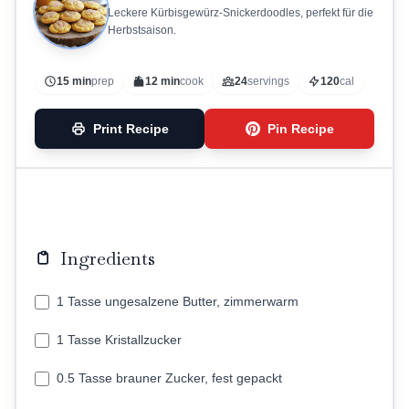
Leckere Kürbisgewürz-Snickerdoodles, perfekt für die
Herbstsaison.
15 min
prep
12 min
cook
24
servings
120
cal
Print Recipe
Pin Recipe
Ingredients
1 Tasse ungesalzene Butter, zimmerwarm
1 Tasse Kristallzucker
0.5 Tasse brauner Zucker, fest gepackt