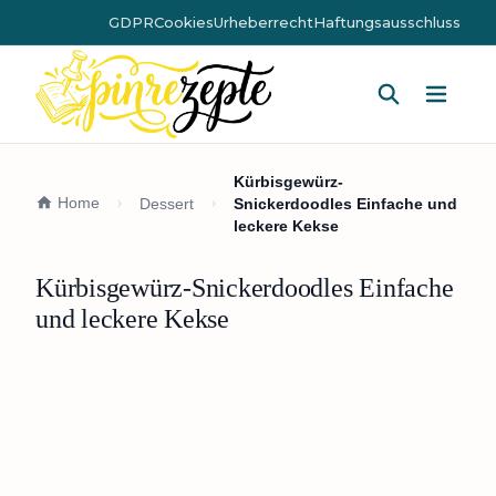
GDPR
Cookies
Urheberrecht
Haftungsausschluss
Hauptm
Kürbisgewürz-
Home
Dessert
Snickerdoodles Einfache und
leckere Kekse
Kürbisgewürz-Snickerdoodles Einfache
und leckere Kekse