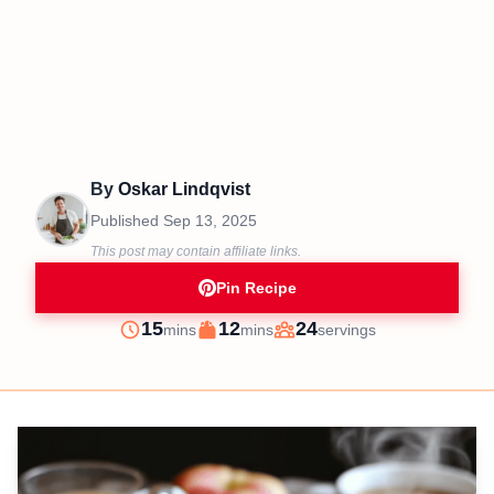
By
Oskar Lindqvist
Published
Sep 13, 2025
This post may contain affiliate links.
Pin Recipe
minutes
minutes
15
12
24
mins
mins
servings
Prep
Cook
Servings