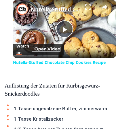
×
Play
Unmute
Fullscreen
Nutella-Stuffed Chocolate Chip Cookies Recipe
Play
Watch
on
Video
Nutella-Stuffed Chocolate Chip Cookies Recipe
Auflistung der Zutaten für Kürbisgewürz-
Snickerdoodles
1 Tasse ungesalzene Butter, zimmerwarm
1 Tasse Kristallzucker