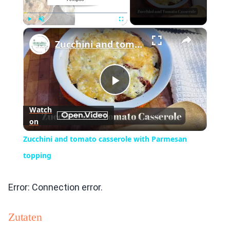
×
Play
Unmute
Fullscreen
Zucchini and tomato casserole with Parmesan topping
Play
Watch
on
Video
Zucchini and tomato casserole with Parmesan
topping
Error: Connection error.
Zutaten